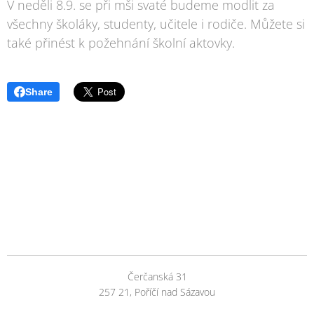
V neděli 8.9. se při mši svaté budeme modlit za
všechny školáky, studenty, učitele i rodiče. Můžete si
také přinést k požehnání školní aktovky.
Share
Čerčanská 31
257 21, Poříčí nad Sázavou