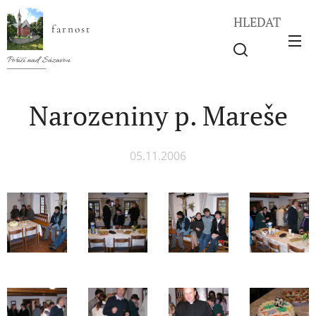
HLEDAT
farnost
Poříčí nad Sázavou
Narozeniny p. Mareše
05.11.2006