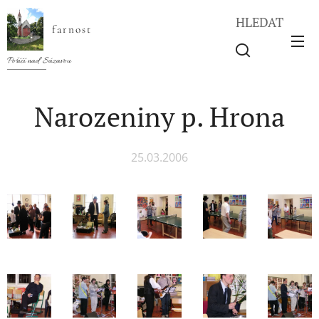
HLEDAT
farnost
Poříčí nad Sázavou
Narozeniny p. Hrona
25.03.2006