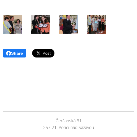
Share
Čerčanská 31
257 21, Poříčí nad Sázavou